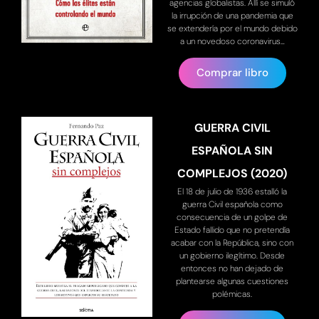
agencias globalistas. Allí se simuló
la irrupción de una pandemia que
se extendería por el mundo debido
a un novedoso coronavirus…
Comprar libro
GUERRA CIVIL
ESPAÑOLA SIN
COMPLEJOS (2020)
El 18 de julio de 1936 estalló la
guerra Civil española como
consecuencia de un golpe de
Estado fallido que no pretendía
acabar con la República, sino con
un gobierno ilegítimo. Desde
entonces no han dejado de
plantearse algunas cuestiones
polémicas.