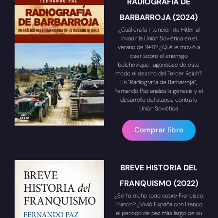
RADIOGRAFÍA DE
BARBARROJA (2024)
¿Cuál era la intención de Hitler al
invadir la Unión Soviética en el
verano de 1941? ¿Qué le movió a
caer sobre el enemigo
bolchevique, jugándose de este
modo el destino del Tercer Reich?
En “Radiografía de Barbarroja”,
Fernando Paz analiza la génesis y el
desarrollo del ataque contra la
Unión Soviética
Comprar libro
BREVE HISTORIA DEL
FRANQUISMO (2022)
¿Se ha dicho todo sobre Francisco
Franco? ¿Vivió España con Franco
el periodo de paz más largo de su