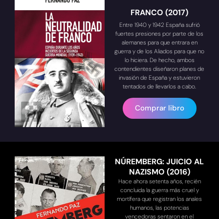
FRANCO (2017)
Entre 1940 y 1942 España sufrió
fuertes presiones por parte de los
alemanes para que entrara en
guerra y de los Aliados para que no
lo hiciera. De hecho, ambos
contendientes diseñaron planes de
invasión de España y estuvieron
tentados de llevarlos a cabo.
Comprar libro
NÚREMBERG: JUICIO AL
NAZISMO (2016)
Hace ahora setenta años, recién
concluida la guerra más cruel y
mortífera que registran los anales
humanos, las potencias
vencedoras sentaron en el