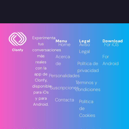
Experimenta
Menu
Legal
Download
tus
Home
Aviso
For iOS
conversaciones
Legal
más
Acerca
For
reales
de
Política de
Android
con la
privacidad
app de
Personalidades
Clonfy,
Términos y
disponible
Suscripciones
condiciones
para iOs
y para
Contacta
Política
Android.
de
Cookies