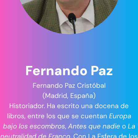
Fernando Paz
Fernando Paz Cristóbal
(Madrid, España)
Historiador. Ha escrito una docena de
libros, entre los que se cuentan
Europa
bajo los escombros
,
Antes que nadie
o
La
neutralidad de Franco
. Con La Esfera de los