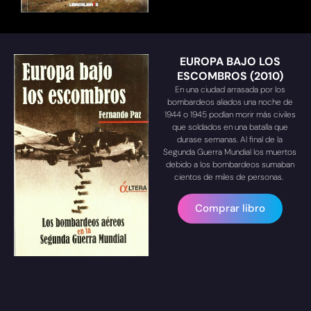
EUROPA BAJO LOS
ESCOMBROS (2010)
En una ciudad arrasada por los
bombardeos aliados una noche de
1944 o 1945 podían morir más civiles
que soldados en una batalla que
durase semanas. Al final de la
Segunda Guerra Mundial los muertos
debido a los bombardeos sumaban
cientos de miles de personas.
Comprar libro