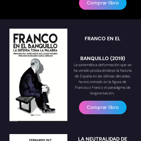
Comprar libro
FRANCO EN EL
BANQUILLO (2019)
La sistemática deformación que se
ha venido produciéndose la historia
de España en las últimas décadas,
ha encontrado en la figura de
Francisco Franco el paradigma de
tergiversación.
Comprar libro
LA NEUTRALIDAD DE