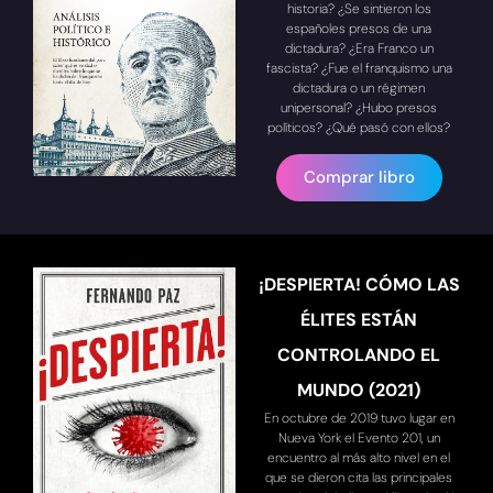
historia? ¿Se sintieron los
españoles presos de una
dictadura? ¿Era Franco un
fascista? ¿Fue el franquismo una
dictadura o un régimen
unipersonal? ¿Hubo presos
políticos? ¿Qué pasó con ellos?
Comprar libro
¡DESPIERTA! CÓMO LAS
ÉLITES ESTÁN
CONTROLANDO EL
MUNDO (2021)
En octubre de 2019 tuvo lugar en
Nueva York el Evento 201, un
encuentro al más alto nivel en el
que se dieron cita las principales